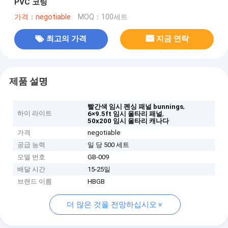
PVC 코팅
가격：negotiable
MOQ：100세트
최고의 가격
지금 연락
제품 설명
,
빨간색 임시 펜싱 패널 bunnings
하이 라이트
,
6×9.5ft 임시 울타리 패널
50x200 임시 울타리 캐나다
가격
negotiable
공급 능력
일 당 500 세트
모델 번호
GB-009
배달 시간
15-25일
브랜드 이름
HBGB
더 많은 것을 전망하십시오