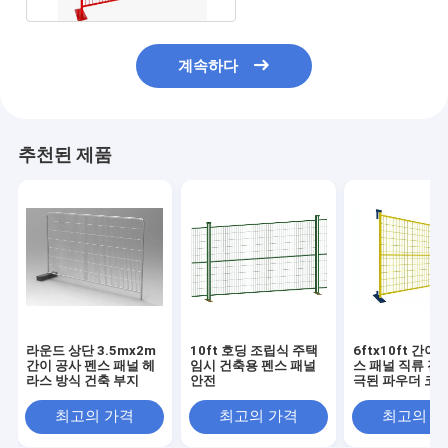
계속하다
추천된 제품
라운드 상단 3.5mx2m
10ft 호딩 조립식 주택
6ftx10ft 간이
간이 공사 펜스 패널 헤
임시 건축용 펜스 패널
스 패널 직류 전
라스 방식 건축 부지
안전
극된 파우더 코팅
나다
최고의 가격
최고의 가격
최고의 