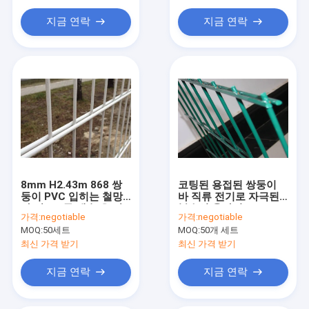
지금 연락
지금 연락
8mm H2.43m 868 쌍
코팅된 용접된 쌍둥이
둥이 PVC 입히는 철망
바 직류 전기로 자극된
사 담 2D 두 배 높은 장
복수선 울타리 868 /
가격:
negotiable
가격:
negotiable
력
656 Pvc
MOQ:
50세트
MOQ:
50개 세트
최신 가격 받기
최신 가격 받기
지금 연락
지금 연락