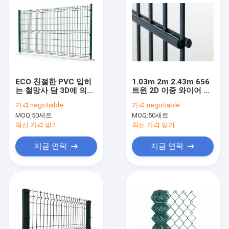
ECO 친절한 PVC 입히
1.03m 2m 2.43m 656
는 철망사 담 3D에 의하
트윈 2D 이중 와이어 울
여 구부려지는 보안에
타리 PVC 코팅 RAL
가격:
negotiable
가격:
negotiable
의하여 용접되는 담
7016
MOQ:
50세트
MOQ:
50세트
최신 가격 받기
최신 가격 받기
지금 연락
지금 연락
홈
상품
회사 소개