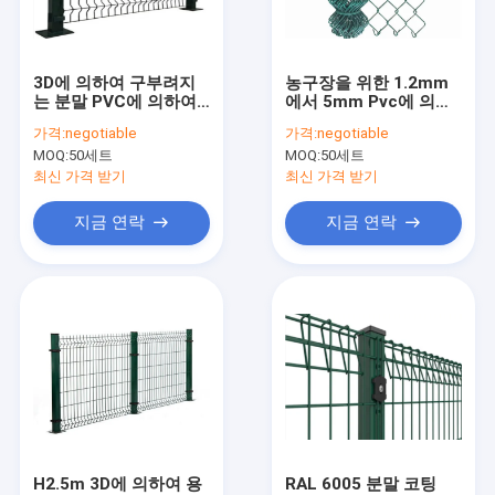
연락처
3D에 의하여 구부려지
농구장을 위한 1.2mm
는 분말 PVC에 의하여
에서 5mm Pvc에 의하
용접 돌망태 메쉬
입히는 철망사 담에 의
여 입히는 다이아몬드
가격:
negotiable
가격:
negotiable
하여 직류 전기를 통하
메시 6m 사이클론 철사
MOQ:
50세트
MOQ:
50세트
는 200×65mm 4.5mm
담
돌망태 메쉬 바구니
최신 가격 받기
최신 가격 받기
아연 도금 돌망태 상자
지금 연락
지금 연락
치킨 메쉬 울타리
콘크리트 보강 용접 와이어 메쉬
아연 도금 톱니 모양 바 격자
일반 바 격자
용접된 철망사 패널
H2.5m 3D에 의하여 용
RAL 6005 분말 코팅