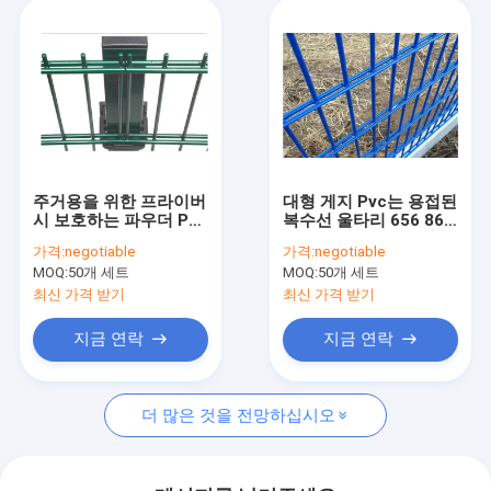
주거용을 위한 프라이버
대형 게지 Pvc는 용접된
시 보호하는 파우더 Pvc
복수선 울타리 656 868
코티드 와이어 메쉬 펜
수평식을 코팅했습니다
가격:
negotiable
가격:
negotiable
스 656 868
MOQ:
50개 세트
MOQ:
50개 세트
최신 가격 받기
최신 가격 받기
지금 연락
지금 연락
더 많은 것을 전망하십시오