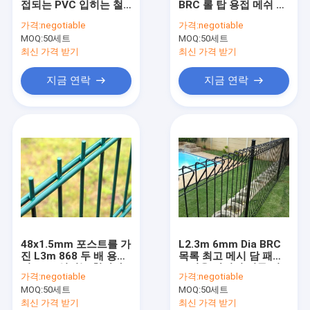
접되는 PVC 입히는 철
BRC 롤 탑 용접 메쉬 울
임시 건설 울타리 패널
망사 담은
타리 패널 50x150 구멍
가격:
negotiable
가격:
negotiable
60x60x1.5mm 녹색을
MOQ:
PVC 코팅 철망 울타리
50세트
MOQ:
50세트
깝니다
최신 가격 받기
최신 가격 받기
안티 등반 메쉬 울타리
지금 연락
지금 연락
아연 도금 철조망
면도기 철조망
유리 섬유 와이어 메쉬
확장된 금속 와이어 메쉬
창 스크린 와이어 메쉬
48x1.5mm 포스트를 가
L2.3m 6mm Dia BRC
진 L3m 868 두 배 용접
목록 최고 메시 담 패널
된 PVC 입히는 철망사
뜨거운 담궈진 직류 전
가격:
negotiable
가격:
negotiable
담
기를 통한
MOQ:
50세트
MOQ:
50세트
최신 가격 받기
최신 가격 받기