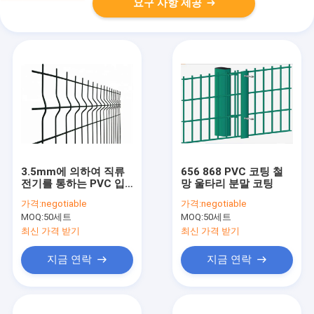
요구 사항 제공
3.5mm에 의하여 직류
656 868 PVC 코팅 철
전기를 통하는 PVC 입
망 울타리 분말 코팅
히는 3D에 의하여 용접
가격:
negotiable
가격:
negotiable
되는 철망사 담에 의하
MOQ:
50세트
MOQ:
50세트
여 구부려지는 정원 둘
레
최신 가격 받기
최신 가격 받기
지금 연락
지금 연락