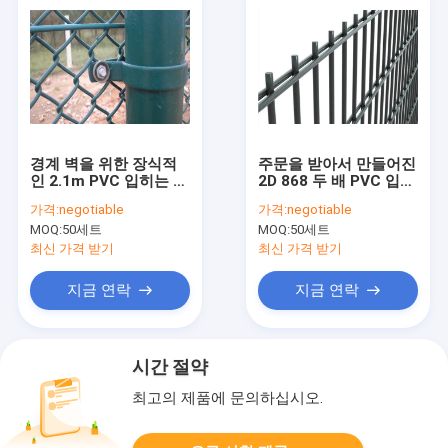
경계 벽을 위한 장식적
주문을 받아서 만들어진
인 2.1m PVC 입히는 체
2D 868 두 배 PVC 입히
인 연결 철망사 OEM
는 철망사 담은 강화합
가격:
negotiable
가격:
negotiable
니다
MOQ:
50세트
MOQ:
50세트
최신 가격 받기
최신 가격 받기
지금 연락
지금 연락
시간 절약
최고의 제품에 문의하십시오.